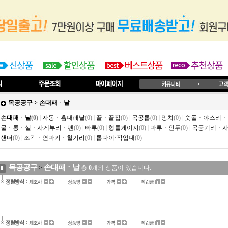
목공공구
>
손대패ㆍ날
손대패ㆍ날
(0)
|
자동ㆍ홈대패날
(0)
|
끌ㆍ끌집
(0)
|
목공톱
(0)
|
망치
(0)
|
숫돌ㆍ야스리ㆍ
물ㆍ통ㆍ실ㆍ사게부리ㆍ펜
(0)
|
빠루
(0)
|
형틀게이지
(0)
|
마루ㆍ인두
(0)
|
목공기리ㆍ
샌더
(0)
|
조각ㆍ연마기ㆍ철기리
(0)
|
톱다이·작업대
(0)
목공공구
손대패ㆍ날
>
총
0
개의 상품이 있습니다.