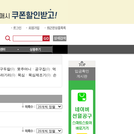
TOP
구두칼
(0)
|
못주머니ㆍ공구집
(0)
|
먹
입금확인
사라기리
(0)
|
목심ㆍ목심제조기
(0)
|
손
게시판