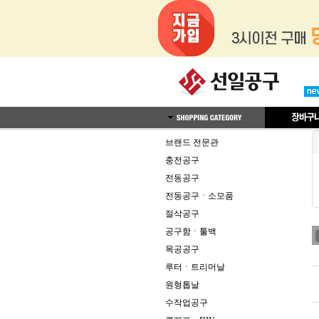
브랜드 전문관
충전공구
전동공구
전동공구ㆍ소모품
절삭공구
공구함ㆍ툴백
목공공구
루터ㆍ트리머날
원형톱날
수작업공구