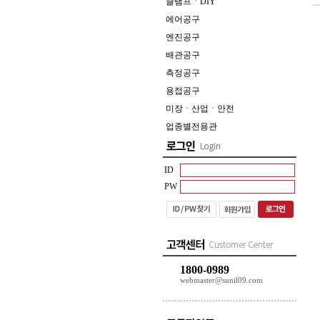
클램프ㆍDIY
에어공구
엔진공구
배관공구
측정공구
용접공구
미장ㆍ산업ㆍ안전
업종별전용관
ID
PW
1800-0989
webmaster@sunil09.com