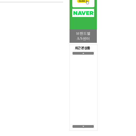
브랜드별
A/S센터