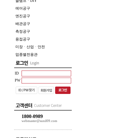
클램프ㆍDIY
에어공구
엔진공구
배관공구
측정공구
용접공구
미장ㆍ산업ㆍ안전
업종별전용관
ID
PW
1800-0989
webmaster@sunil09.com