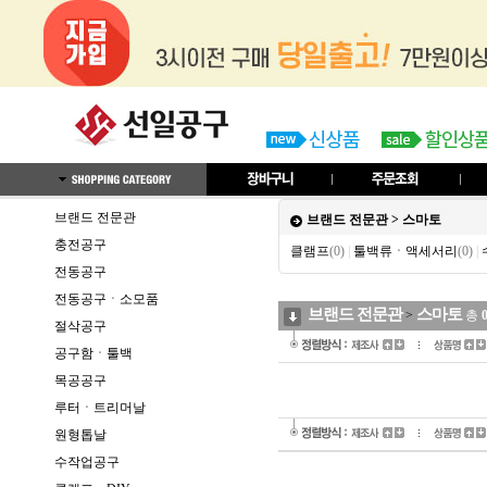
브랜드 전문관
브랜드 전문관
>
스마토
충전공구
클램프
(0)
|
툴백류ㆍ액세서리
(0)
|
전동공구
전동공구ㆍ소모품
브랜드 전문관
스마토
>
총
절삭공구
공구함ㆍ툴백
목공공구
루터ㆍ트리머날
원형톱날
수작업공구